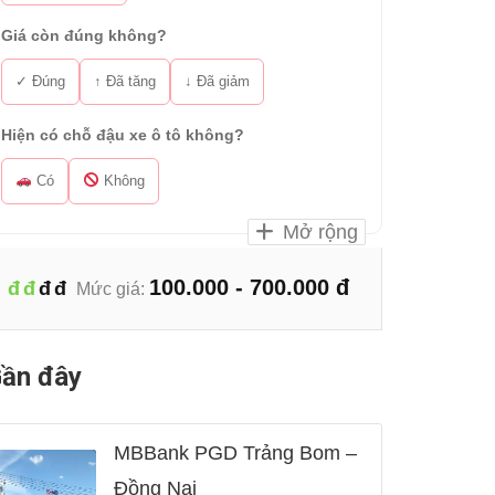
Giá còn đúng không?
✓ Đúng
↑ Đã tăng
↓ Đã giảm
Hiện có chỗ đậu xe ô tô không?
Có
Không
Mở rộng
100.000 - 700.000 đ
đ
đ
đ
đ
Mức giá:
ần đây
MBBank PGD Trảng Bom –
Đồng Nai