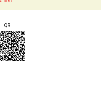
óa đơn
QR