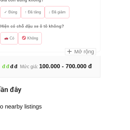
Giá còn đúng không?
✓ Đúng
↑ Đã tăng
↓ Đã giảm
Hiện có chỗ đậu xe ô tô không?
Có
Không
Mở rộng
100.000 - 700.000 đ
đ
đ
đ
đ
Mức giá:
ần đây
o nearby listings