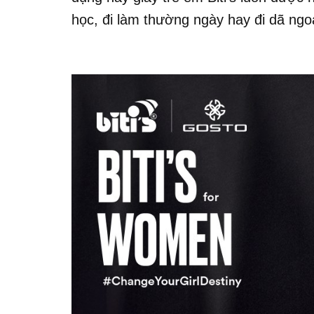
học, đi làm thường ngày hay đi dã ngoạ