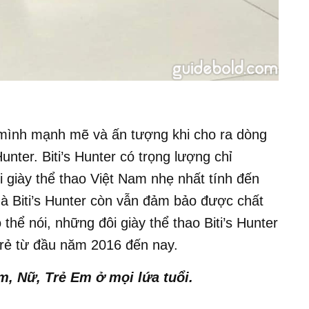
 mình mạnh mẽ và ấn tượng khi cho ra dòng
unter. Biti’s Hunter có trọng lượng chỉ
 giày thể thao Việt Nam nhẹ nhất tính đến
à Biti’s Hunter còn vẫn đảm bảo được chất
thể nói, những đôi giày thể thao Biti’s Hunter
 trẻ từ đầu năm 2016 đến nay.
m, Nữ, Trẻ Em ở mọi lứa tuổi.