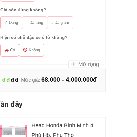
Giá còn đúng không?
✓ Đúng
↑ Đã tăng
↓ Đã giảm
Hiện có chỗ đậu xe ô tô không?
Có
Không
Mở rộng
68.000 - 4.000.000đ
đ
đ
đ
đ
Mức giá:
ần đây
Head Honda Bình Minh 4 –
Phú Hộ, Phú Thọ