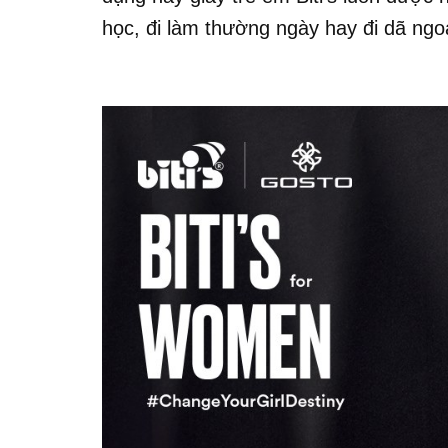
học, đi làm thường ngày hay đi dã ngoạ