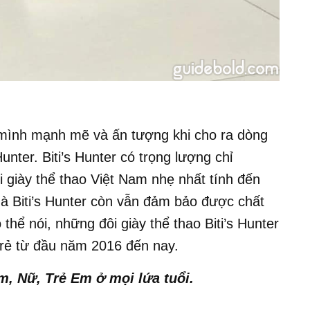
 mình mạnh mẽ và ấn tượng khi cho ra dòng
unter. Biti’s Hunter có trọng lượng chỉ
 giày thể thao Việt Nam nhẹ nhất tính đến
à Biti’s Hunter còn vẫn đảm bảo được chất
thể nói, những đôi giày thể thao Biti’s Hunter
 trẻ từ đầu năm 2016 đến nay.
m, Nữ, Trẻ Em ở mọi lứa tuổi.