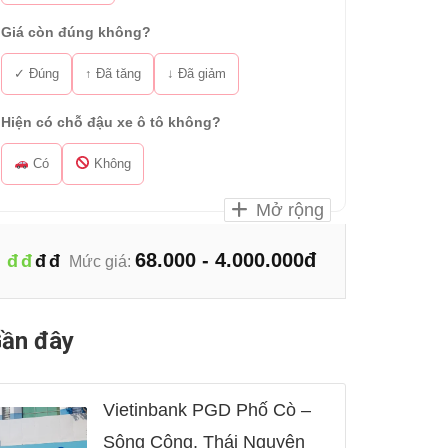
Giá còn đúng không?
✓ Đúng
↑ Đã tăng
↓ Đã giảm
Hiện có chỗ đậu xe ô tô không?
Có
Không
Mở rộng
68.000 - 4.000.000đ
đ
đ
đ
đ
Mức giá:
ần đây
Vietinbank PGD Phố Cò –
Sông Công, Thái Nguyên