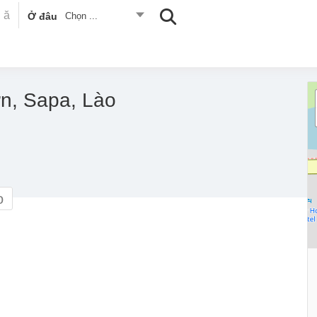
Ở đâu
Chọn ...
ơn, Sapa, Lào
o