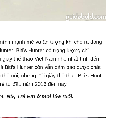
 mình mạnh mẽ và ấn tượng khi cho ra dòng
unter. Biti’s Hunter có trọng lượng chỉ
 giày thể thao Việt Nam nhẹ nhất tính đến
à Biti’s Hunter còn vẫn đảm bảo được chất
thể nói, những đôi giày thể thao Biti’s Hunter
 trẻ từ đầu năm 2016 đến nay.
m, Nữ, Trẻ Em ở mọi lứa tuổi.