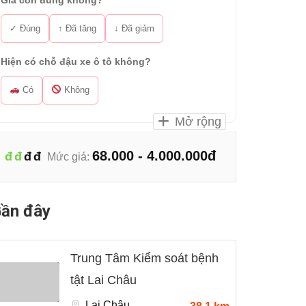
Giá còn đúng không?
✓ Đúng
↑ Đã tăng
↓ Đã giảm
Hiện có chỗ đậu xe ô tô không?
Có
Không
Mở rộng
68.000 - 4.000.000đ
đ
đ
đ
đ
Mức giá:
ần đây
Trung Tâm Kiểm soát bệnh
tật Lai Châu
Lai Châu