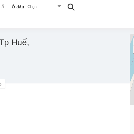
Ở đâu
Chọn ...
 Tp Huế,
o