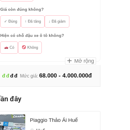
Giá còn đúng không?
✓ Đúng
↑ Đã tăng
↓ Đã giảm
Hiện có chỗ đậu xe ô tô không?
Có
Không
Mở rộng
68.000 - 4.000.000đ
đ
đ
đ
đ
Mức giá:
ần đây
Piaggio Thảo Ái Huế