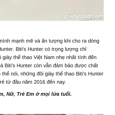
 mình mạnh mẽ và ấn tượng khi cho ra dòng
unter. Biti’s Hunter có trọng lượng chỉ
 giày thể thao Việt Nam nhẹ nhất tính đến
à Biti’s Hunter còn vẫn đảm bảo được chất
thể nói, những đôi giày thể thao Biti’s Hunter
 trẻ từ đầu năm 2016 đến nay.
m, Nữ, Trẻ Em ở mọi lứa tuổi.