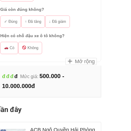
Giá còn đúng không?
✓ Đúng
↑ Đã tăng
↓ Đã giảm
Hiện có chỗ đậu xe ô tô không?
Có
Không
Mở rộng
500.000 -
đ
đ
đ
đ
Mức giá:
10.000.000đ
ần đây
ACB Ngô Quyền Hải Phòng