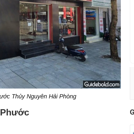
hước Thủy Nguyên
Hải Phòng
n Phước
G