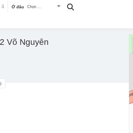
Ở đâu
Chọn ...
42 Võ Nguyên
o