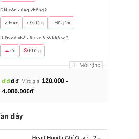
Giá còn đúng không?
✓ Đúng
↑ Đã tăng
↓ Đã giảm
Hiện có chỗ đậu xe ô tô không?
Có
Không
Mở rộng
120.000 -
đ
đ
đ
đ
Mức giá:
4.000.000đ
ần đây
Head Honda Chí Quyên 2 –