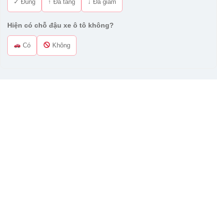
✓ Đúng
↑ Đã tăng
↓ Đã giảm
Hiện có chỗ đậu xe ô tô không?
Có
Không