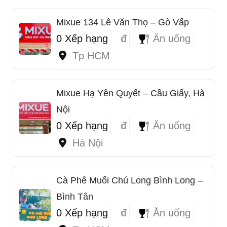
Mixue 134 Lê Văn Thọ – Gò Vấp
0 Xếp hạng
đ
Ăn uống
Tp HCM
Mixue Hạ Yên Quyết – Cầu Giấy, Hà
Nội
0 Xếp hạng
đ
Ăn uống
Hà Nội
Cà Phê Muối Chú Long Bình Long –
Bình Tân
0 Xếp hạng
đ
Ăn uống