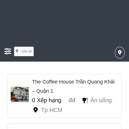
Gần tôi
The Coffee House Trần Quang Khải
– Quận 1
0 Xếp hạng
đđ
Ăn uống
Tp HCM