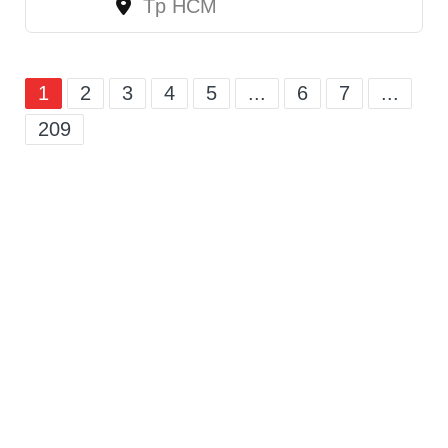
Tp HCM
1
2
3
4
5
...
6
7
...
209