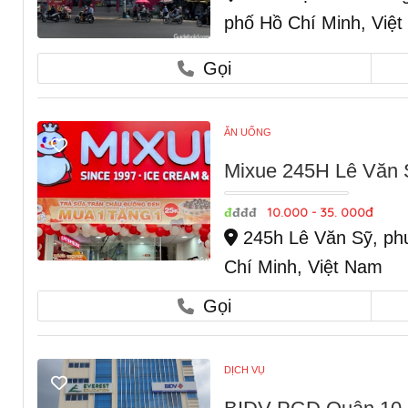
phố Hồ Chí Minh, Việ
Gọi
ĂN UỐNG
Mixue 245H Lê Văn 
10.000 - 35. 000đ
đ
đđđ
245h Lê Văn Sỹ, ph
Chí Minh, Việt Nam
Gọi
DỊCH VỤ