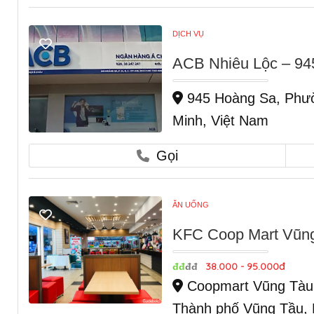
DỊCH VỤ
ACB Nhiêu Lộc – 94
945 Hoàng Sa, Phườ
Minh, Việt Nam
Gọi
ĂN UỐNG
KFC Coop Mart Vũng
38.000 - 95.000đ
đđ
đđ
Coopmart Vũng Tàu,
Thành phố Vũng Tầu, 