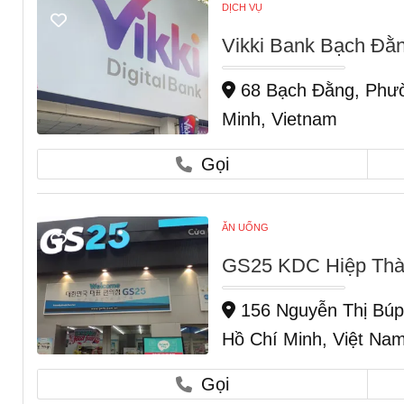
DỊCH VỤ
Vikki Bank Bạch Đ
68 Bạch Đằng, Phườ
Minh, Vietnam
Gọi
ĂN UỐNG
GS25 KDC Hiệp Thà
156 Nguyễn Thị Búp
Hồ Chí Minh, Việt Na
Gọi