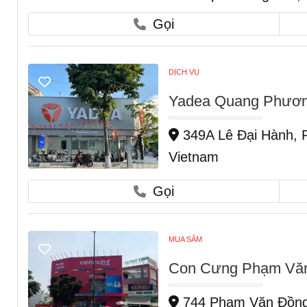
Gọi
DỊCH VỤ
Yadea Quang Phươn
349A Lê Đại Hành, 
Vietnam
Gọi
MUA SẮM
Con Cưng Phạm Văn
744 Phạm Văn Đồng,