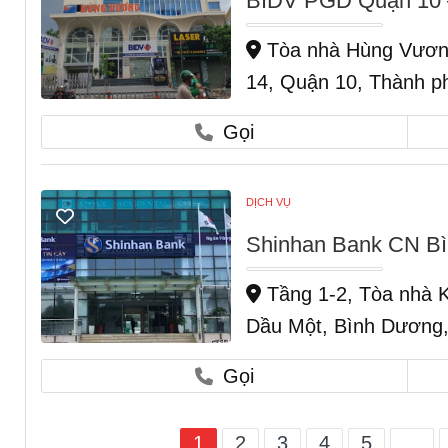
BIDV PGD Quận 10 –
Tòa nhà Hùng Vương
14, Quận 10, Thành p
Gọi
DỊCH VỤ
Shinhan Bank CN B
Tầng 1-2, Tòa nhà 
Dầu Một, Bình Dương,
Gọi
1
2
3
4
5
...