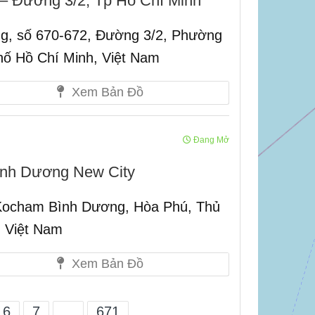
 Đường 3/2, Tp Hồ Chí Minh
, số 670-672, Đường 3/2, Phường
hố Hồ Chí Minh, Việt Nam
Xem Bản Đồ
Đang Mở
ình Dương New City
Kocham Bình Dương, Hòa Phú, Thủ
 Việt Nam
Xem Bản Đồ
6
7
...
671