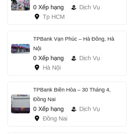
0 Xếp hạng
Dịch Vụ
Tp HCM
TPBank Vạn Phúc – Hà Đông, Hà
Nội
0 Xếp hạng
Dịch Vụ
Hà Nội
1
TPBank Biên Hòa – 30 Tháng 4,
Đồng Nai
0 Xếp hạng
Dịch Vụ
Đồng Nai