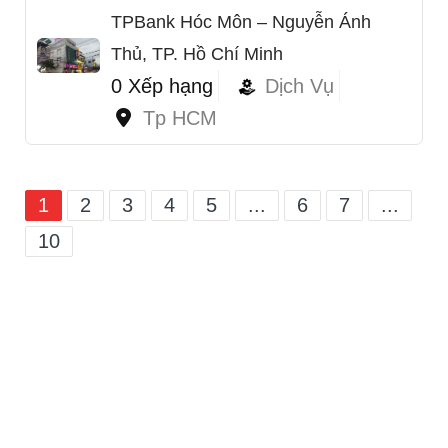
TPBank Hóc Môn – Nguyễn Ánh
Thủ, TP. Hồ Chí Minh
0 Xếp hạng
Dịch Vụ
Tp HCM
1
2
3
4
5
...
6
7
...
10