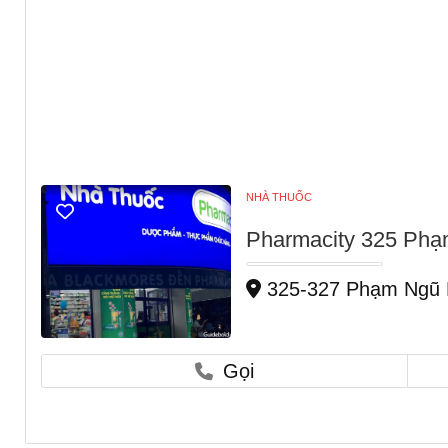
NHÀ THUỐC
Pharmacity 325 Phạ
325-327 Phạm Ngũ L
Gọi