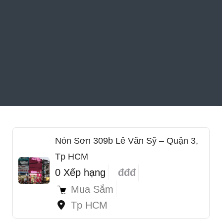
Nón Sơn 309b Lê Văn Sỹ – Quận 3,
Tp HCM
0 Xếp hạng
đđđ
Mua Sắm
Tp HCM