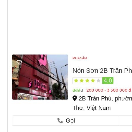
MUA SẮM
Nón Sơn 2B Trần Ph
4.0
200 000 - 3 500 000 đ
đđđ
đ
2B Trần Phú, phường
Thơ, Việt Nam
Gọi