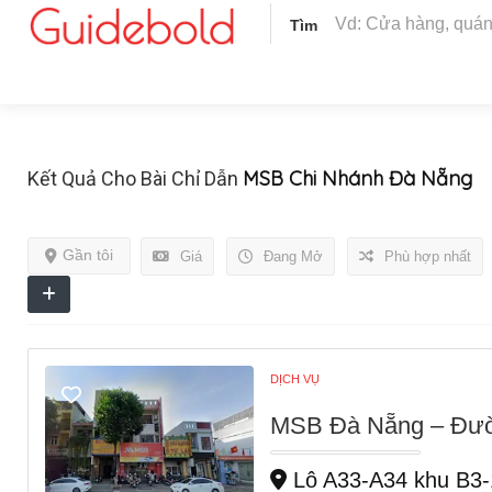
Tìm
MSB Chi Nhánh Đà Nẵng
Kết Quả Cho Bài Chỉ Dẫn
Gần tôi
Giá
Đang Mở
Phù hợp nhất
DỊCH VỤ
MSB Đà Nẵng – Đườ
Lô A33-A34 khu B3-