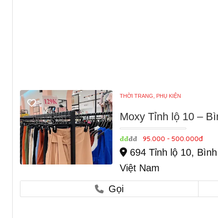
THỜI TRANG, PHỤ KIỆN
Moxy Tỉnh lộ 10 – B
95.000 - 500.000đ
đđ
đđ
694 Tỉnh lộ 10, Bình
Việt Nam
Gọi