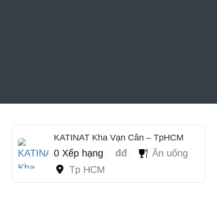
KATINAT Kha Vạn Cân – TpHCM
0 Xếp hạng
đđ
Ăn uống
Tp HCM