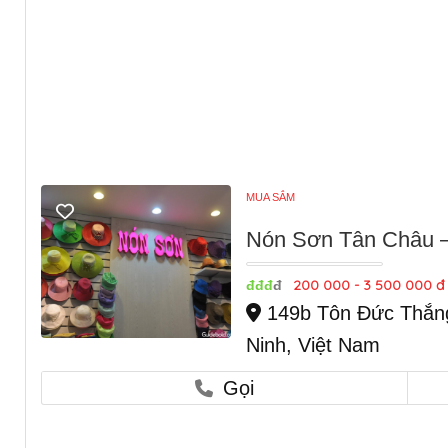
MUA SẮM
Nón Sơn Tân Châu –
200 000 - 3 500 000 đ
đđđ
đ
149b Tôn Đức Thắng,
Ninh, Việt Nam
Gọi