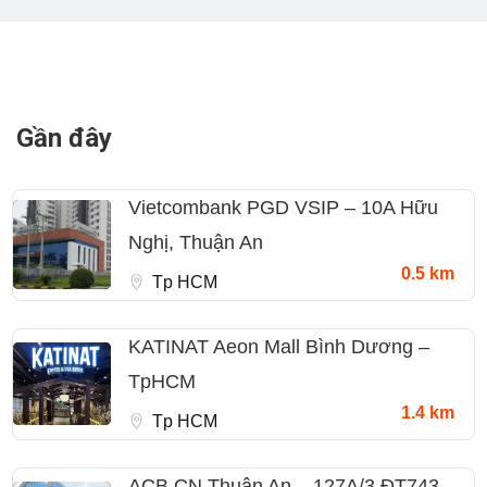
Gần đây
Vietcombank PGD VSIP – 10A Hữu
Nghị, Thuận An
0.5 km
Tp HCM
KATINAT Aeon Mall Bình Dương –
TpHCM
1.4 km
Tp HCM
ACB CN Thuận An – 127A/3 ĐT743,