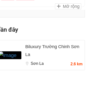
Mở rộng
ần đây
Biluxury Trường Chinh Sơn
La
Sơn La
2.6 km