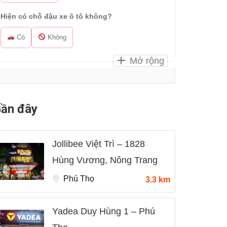
Hiện có chỗ đậu xe ô tô không?
Có
Không
Mở rộng
ần đây
Jollibee Việt Trì – 1828
Hùng Vương, Nông Trang
Phú Thọ
3.3 km
Yadea Duy Hùng 1 – Phú