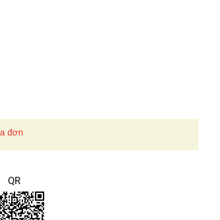
óa đơn
QR