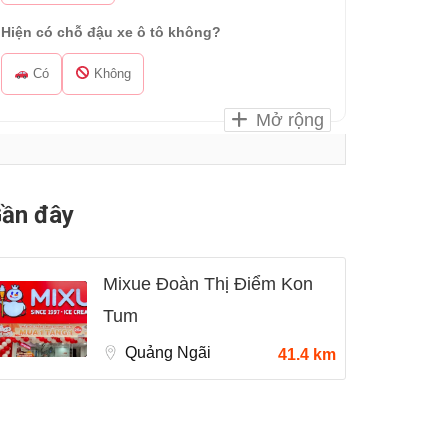
Hiện có chỗ đậu xe ô tô không?
Có
Không
Mở rộng
ần đây
Mixue Đoàn Thị Điểm Kon
Tum
Quảng Ngãi
41.4 km