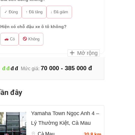
✓ Đúng
↑ Đã tăng
↓ Đã giảm
Hiện có chỗ đậu xe ô tô không?
Có
Không
Mở rộng
70 000 - 385 000 đ
đ
đ
đ
đ
Mức giá:
ần đây
Yamaha Town Ngọc Anh 4 –
Lý Thường Kiệt, Cà Mau
Cà Mau
20.8 km