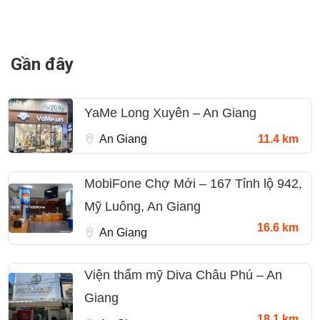
Gần đây
YaMe Long Xuyên – An Giang
An Giang
11.4 km
MobiFone Chợ Mới – 167 Tỉnh lộ 942,
Mỹ Luông, An Giang
16.6 km
An Giang
Viện thẩm mỹ Diva Châu Phú – An
Giang
18.1 km