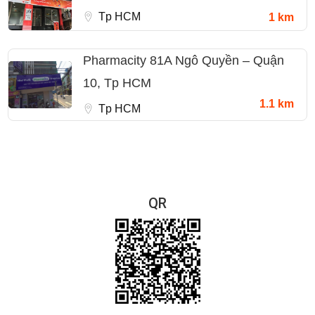
Tp HCM
1 km
Pharmacity 81A Ngô Quyền – Quận
10, Tp HCM
1.1 km
Tp HCM
QR