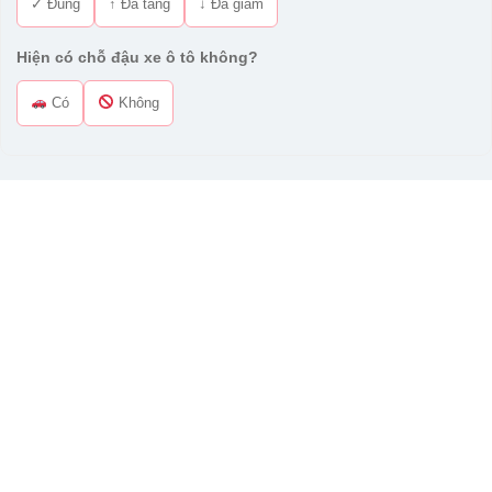
✓ Đúng
↑ Đã tăng
↓ Đã giảm
Hiện có chỗ đậu xe ô tô không?
Có
Không