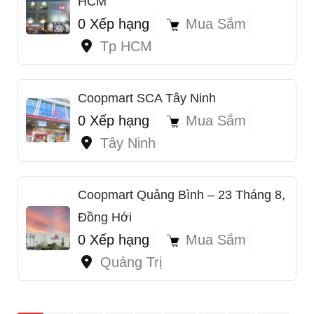
HCM
0 Xếp hạng
Mua Sắm
Tp HCM
1
Coopmart SCA Tây Ninh
0 Xếp hạng
Mua Sắm
Tây Ninh
Coopmart Quảng Bình – 23 Tháng 8,
Đồng Hới
0 Xếp hạng
Mua Sắm
Quảng Trị